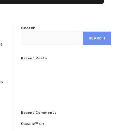
Search
SEARCH
ia
Recent Posts
Conubia nostra per inceptos himenaeos
Pellentesque nibh aenean quam in scelerisque
us
Luctus non massa fusce ac turpis quis
Nulla metus metus ullamcorper vel tincidunt
Quis ligula lacinia aliquet mauris ipsum
Recent Comments
OceanWP
on
Nulla metus metus ullamcorper vel
tincidunt