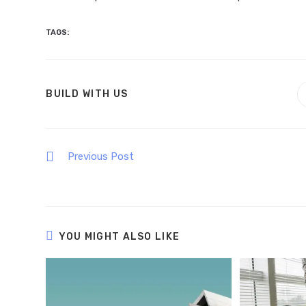
TAGS
:
DESIGN
SHARE
BUILD WITH US
THIS
CONTENT
Read
Previous Post
more
Cras metus sed aliquet risus a tortor
articles
YOU MIGHT ALSO LIKE