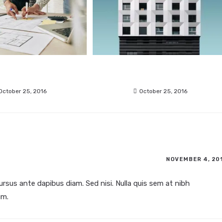
 sed aliquet risus a
Pellentesque nibh aenean
tortor
quam in scelerisque
October 25, 2016
October 25, 2016
NOVEMBER 4, 20
ursus ante dapibus diam. Sed nisi. Nulla quis sem at nibh
um.