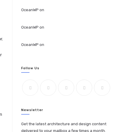
OceanWP
on
Quis ligula lacinia aliquet mauris
ipsum
OceanWP
on
Luctus non massa fusce ac turpis
quis
r.
OceanWP
on
Conubia nostra per inceptos
himenaeos
r
Follow Us
Newsletter
em
Get the latest architecture and design content
delivered to your mailbox a few times a month.