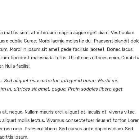
sa mattis sem, at interdum magna augue eget diam. Vestibulum
ere cubilia Curae; Morbi lacinia molestie dui. Praesent blandit dolo
m. Morbi in ipsum sit amet pede facilisis laoreet. Donec lacus
ulum tincidunt malesuada tellus. Ut ultrices ultrices enim. Curabitu
 Nulla facilisi.
. Sed aliquet risus a tortor. Integer id quam. Morbi mi.
sim in, ultrices sit amet, augue. Proin sodales libero eget
t, neque. Nullam mauris orci, aliquet et, iaculis et, viverra vitae,
as aliquet mollis lectus. Vivamus consectetuer risus et tortor. Lor
ger nec odio. Praesent libero. Sed cursus ante dapibus diam. Sed
agittis ipsum.