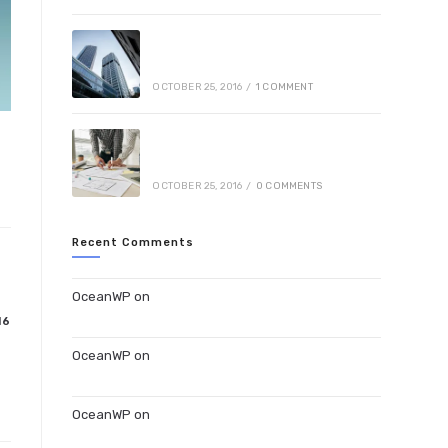
Nulla metus metus ullamcorper
vel tincidunt
OCTOBER 25, 2016
/
1 COMMENT
Cras metus sed aliquet risus a
tortor
OCTOBER 25, 2016
/
0 COMMENTS
Recent Comments
OceanWP
on
Nulla metus metus ullamcorper vel
tincidunt
16
OceanWP
on
Quis ligula lacinia aliquet mauris
ipsum
OceanWP
on
Luctus non massa fusce ac turpis
quis