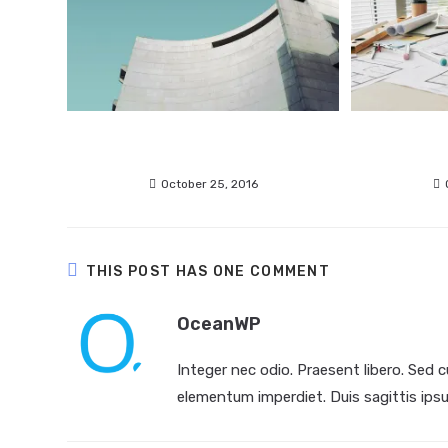
Luctus non massa fusce ac
Cras metus
turpis quis
October 25, 2016
THIS POST HAS ONE COMMENT
OceanWP
Integer nec odio. Praesent libero. Sed c
elementum imperdiet. Duis sagittis ips